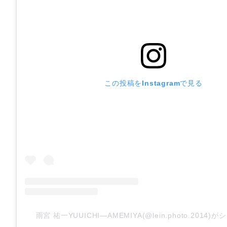
この投稿をInstagramで見る
雨宮 祐一YUUICHI―AMEMIYA(@lein.photo.2014