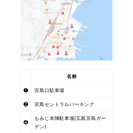
名称
❶
宮島口駐車場
❷
宮島セントラルパーキング
もみじ本陣駐車場(広島宮島ガー
❹
デン)